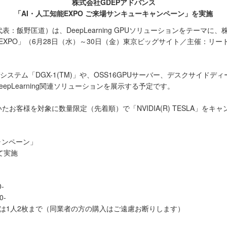
株式会社GDEPアドバンス
「AI・人工知能EXPO ご来場サンキューキャンペーン」を実施
表：飯野匡道）は、DeepLearning GPUソリューションをテーマ
EXPO」（6月28日（水）～30日（金）東京ビッグサイト／主催：リー
ングシステム「DGX-1(TM)」や、OSS16GPUサーバー、デスクサイ
扱うDeepLearning関連ソリューションを展示する予定です。
お客様を対象に数量限定（先着順）で「NVIDIA(R) TESLA」を
ャンペーン」
て実施
-
0-
は1人2枚まで（同業者の方の購入はご遠慮お断りします）