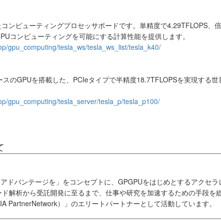
たコンピューティングプロセッサボードです。単精度で4.29TFLOPS、倍精
PUコンピューティングを可能にする計算性能を提供します。
top/gpu_computing/tesla_ws/tesla_ws_list/tesla_k40/
ベースのGPUを搭載した、PCIeタイプで半精度18.7TFLOPSを実現
-top/gpu_computing/tesla_server/tesla_p/tesla_p100/
て
にアドバンテージを」をコンセプトに、GPGPUをはじめとするアクセ
ード解析から受託開発に至るまで、仕事や研究を加速するための手段を
IA PartnerNetwork）」のエリートパートナーとして活動しています。