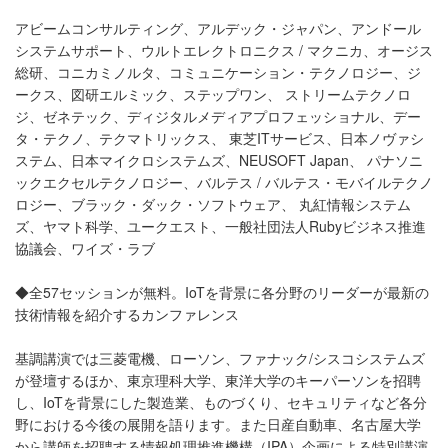
アビームコンサルティング、アルデック・ジャパン、アンドール
システムサポート、ウルトエレクトロニクス / マクニカ、オージス
総研、コニカミノルタ、コミュニケーション・テクノロジー、ジ
ークス、図研エルミック、ステップワン、 ストリームテクノロ
ジ、ゼネテック、ディジタルメディアプロフェッショナル、デー
タ・テクノ、テクマトリックス、 東芝ITサービス、日本ノヴァシ
ステム、日本マイクロシステムズ、NEUSOFT Japan、 パナソニ
ックエクセルテクノロジー、バルテス / バルテス・モバイルテクノ
ロジー、ブラック・ダック・ソフトウェア、 丸紅情報システム
ズ、ヤマト科学、ユークエスト、一般社団法人Rubyビジネス推進
協議会、ワイズ・ラブ
◆全57セッションが無料。IoTを背景に各分野のリーダーが最新の
技術情報を紹介するカンファレンス
基調講演では三菱電機、ローソン、ファナック/シスコシステムズ
が登壇するほか、東京理科大学、東洋大学のキーパーソンを招聘
し、IoTを背景にした製造業、ものづくり、セキュリティなど各分
野における今後の展開を語ります。また日産自動車、名古屋大学
から講師を招聘する情報処理推進機構（IPA）企画による特別講演