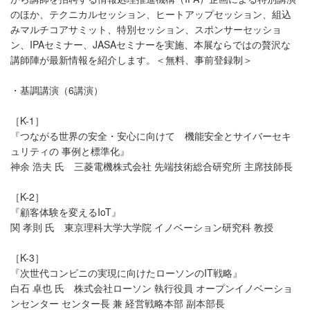
のほか、テクニカルセッション、ヒートアップセッション、組込
みマルチコアサミット、特別セッション、スポンサーセッショ
ン、IPAセミナー、JASAセミナーを実施、本展ならではの贅沢な
講師陣が最新情報を紹介します。＜無料、事前登録制＞
・基調講演（6講演）
［K-1］
『つながる世界の安全・安心に向けて 機能安全とサイバーセキ
ュリティの 事例と標準化』
神余 浩夫 氏 三菱電機株式会社 先端技術総合研究所 主席技師長
［K-2］
『顧客体験を変えるIoT』
関 孝則 氏 東京理科大学大学院 イノベーション研究科 教授
［K-3］
『次世代コンビニの実現に向けたローソンのIT戦略』
白石 卓也 氏 株式会社ローソン 執行役員 オープンイノベーショ
ンセンター センター長 兼 経営戦略本部 副本部長