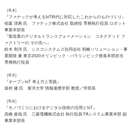
［K-4］
『ファナックが考えるIoT時代に対応したこれからのものづくり』
稲葉 清典 氏 ファナック株式会社 取締役 専務執行役員 ロボット
事業本部長
『製造業のデジタルトランスフォーメーション コネクテッド フ
ァクトリーの その先へ』
鈴木 和洋 氏 シスコシステムズ合同会社 戦略ソリューション・事
業開発 兼 東京2020オリンピック・パラリンピック推進本部担当
専務執行役員
［K-5］
『オープンIoT 考え方と実践』
坂村 健 氏 東洋大学 情報連携学部 教授／学部長
［K-6］
『モノづくりにおけるデジタル技術の活用とIoT』
高橋 俊哉 氏 三菱電機株式会社 執行役員 FAシステム事業本部 副
事業本部長