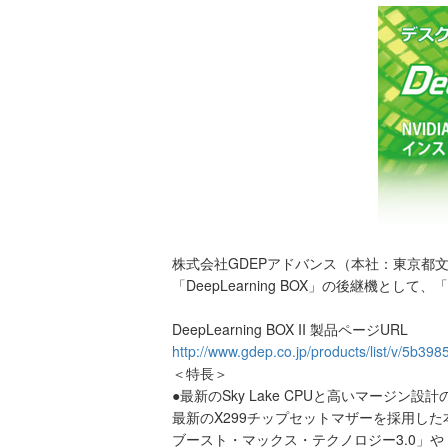
株式会社GDEPアドバンス（本社：東京都文京
「DeepLearning BOX」の後継機として、
DeepLearning BOX II 製品ページURL
http://www.gdep.co.jp/products/list/v/5b39
＜特長＞
●最新のSky Lake CPUと高いマージン設
最新のX299チップセットマザーを採用した本モ
ブースト・マックス・テクノロジー3.0」や「