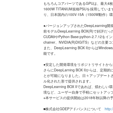
もちろんコアパーツであるGPUは、最大4
1600W TITANIUM規格PSUを採用
り、日本国内の100V-15A（1500W動
●バージョンアップされたDeepLearning開
前モデルDeepLearning BOX(R)で好評
CUDA9やPython Base:python-2.7.
chainer、NVIDIA(R)DIGITS
また、DeepLearning BOX IIか
能です。
●安定した開発環境をリポジトリサイトから
さらにDeepLarning BOX IIか
とが可能になりました。日々アップデート
ル化された形で提供されます。
DeepLearning BOX IIであれ
境など、ユーザー自身で手軽にセットアッ
※本サービスの提供開始は2018年秋以降の
■株式会社GDEPアドバンスについて
http: