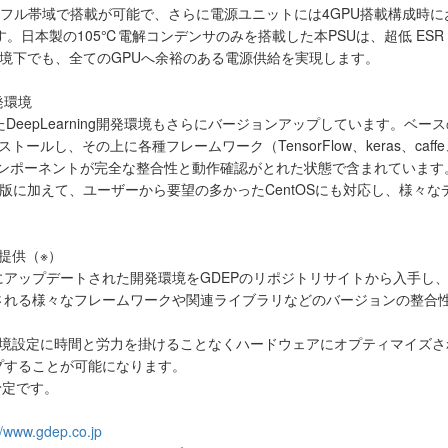
枚フル帯域で搭載が可能で、さらに電源ユニットには4GPU搭載構成時に
しています。日本製の105℃電解コンデンサのみを搭載した本PSUは、超低 
作）環境下でも、全てのGPUへ余裕のある電源供給を実現します。
発環境
だったDeepLearning開発環境もさらにバージョンアップしています。ベースの開
12をインストールし、その上に各種フレームワーク（TensorFlow、keras、caffe、
）などの主要コンポーネントが完全な整合性と動作確認がとれた状態で含まれています
らはWindows版に加えて、ユーザーから要望の多かったCentOSにも対応し
提供（※）
らは、定期的にアップデートされた開発環境をGDEPのリポジトリサイトから入
される様々なフレームワークや関連ライブラリなどのバージョンの整合
ば、煩わしい環境設定に時間と労力を掛けることなくハードウェアにオプティマ
プすることが可能になります。
予定です。
//www.gdep.co.jp