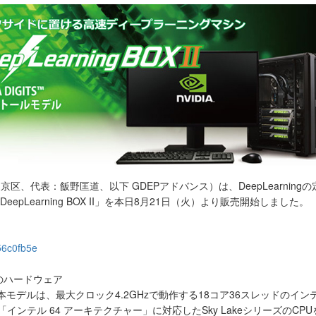
区、代表：飯野匡道、以下 GDEPアドバンス）は、DeepLearnin
「DeepLearning BOX II」を本日8月21日（火）より販売開始しました。
856c0fb5e
計のハードウェア
デルは、最大クロック4.2GHzで動作する18コア36スレッドのインテル C
インテル 64 アーキテクチャー」に対応したSky LakeシリーズのC