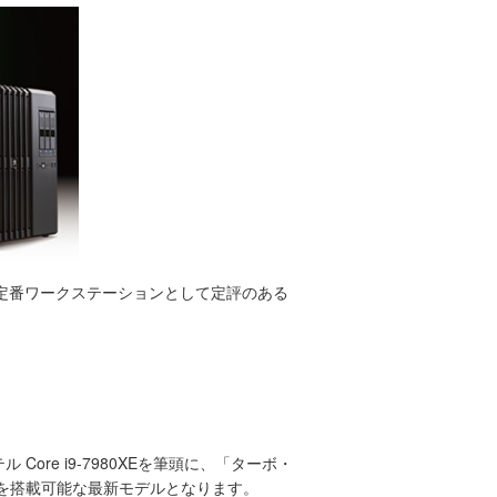
gの定番ワークステーションとして定評のある
ore i9-7980XEを筆頭に、「ターボ・
PUを搭載可能な最新モデルとなります。