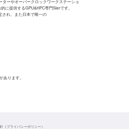
レーターやオーバークロックワークステーショ
提供するGPU&HPC専門Sierです。
して認定され、また日本で唯一の
があります。
針（プライバシーポリシー）