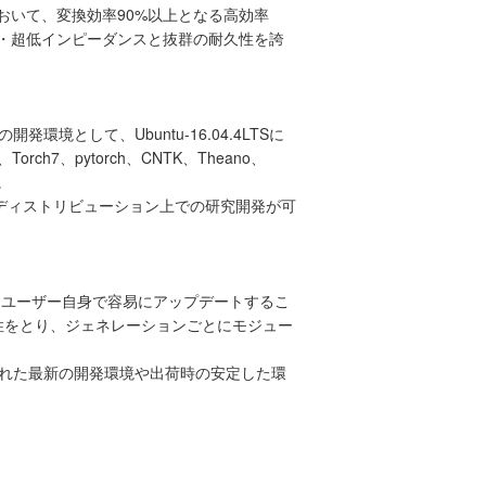
おいて、変換効率90%以上となる高効率
ESR・超低インピーダンスと抜群の耐久性を誇
発環境として、Ubuntu-16.04.4LTSに
Torch7、pytorch、CNTK、Theano、
。
、様々なディストリビューション上での研究開発が可
手し、ユーザー自身で容易にアップデートするこ
性をとり、ジェネレーションごとにモジュー
イズされた最新の開発環境や出荷時の安定した環