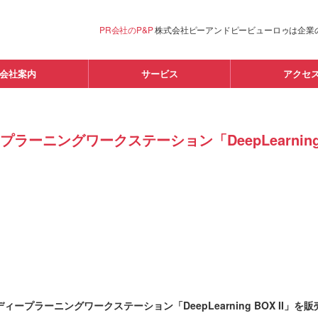
PR会社のP&P
株式会社ピーアンドピービューロゥは企業
会社案内
サービス
アクセ
ラーニングワークステーション「DeepLearning 
ィープラーニングワークステーション「DeepLearning BOX II」を