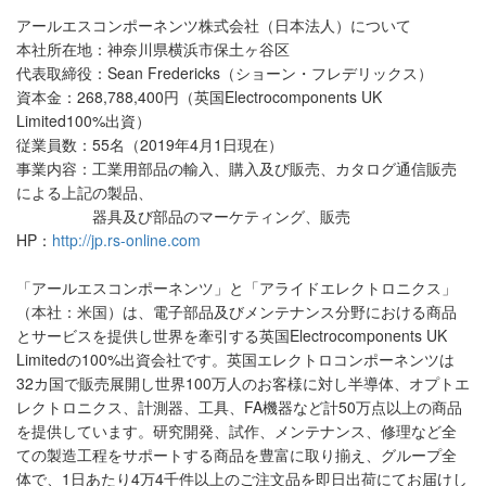
アールエスコンポーネンツ株式会社（日本法人）について
本社所在地：神奈川県横浜市保土ヶ谷区
代表取締役：Sean Fredericks（ショーン・フレデリックス）
資本金：268,788,400円（英国Electrocomponents UK
Limited100%出資）
従業員数：55名（2019年4月1日現在）
事業内容：工業用部品の輸入、購入及び販売、カタログ通信販売
による上記の製品、
器具及び部品のマーケティング、販売
HP：
http://jp.rs-online.com
「アールエスコンポーネンツ」と「アライドエレクトロニクス」
（本社：米国）は、電子部品及びメンテナンス分野における商品
とサービスを提供し世界を牽引する英国Electrocomponents UK
Limitedの100%出資会社です。英国エレクトロコンポーネンツは
32カ国で販売展開し世界100万人のお客様に対し半導体、オプトエ
レクトロニクス、計測器、工具、FA機器など計50万点以上の商品
を提供しています。研究開発、試作、メンテナンス、修理など全
ての製造工程をサポートする商品を豊富に取り揃え、グループ全
体で、1日あたり4万4千件以上のご注文品を即日出荷にてお届けし