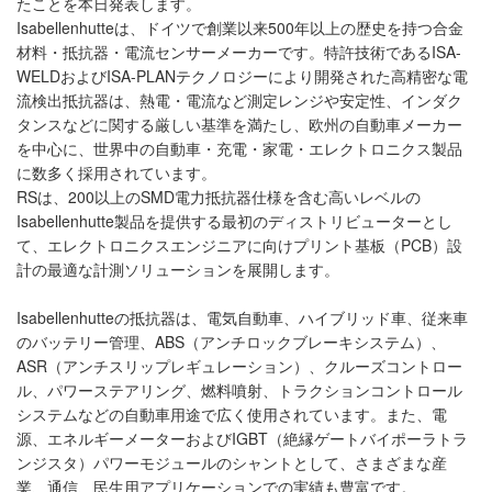
たことを本日発表します。
Isabellenhutteは、ドイツで創業以来500年以上の歴史を持つ合金
材料・抵抗器・電流センサーメーカーです。特許技術であるISA-
WELDおよびISA-PLANテクノロジーにより開発された高精密な電
流検出抵抗器は、熱電・電流など測定レンジや安定性、インダク
タンスなどに関する厳しい基準を満たし、欧州の自動車メーカー
を中心に、世界中の自動車・充電・家電・エレクトロニクス製品
に数多く採用されています。
RSは、200以上のSMD電力抵抗器仕様を含む高いレベルの
Isabellenhutte製品を提供する最初のディストリビューターとし
て、エレクトロニクスエンジニアに向けプリント基板（PCB）設
計の最適な計測ソリューションを展開します。
Isabellenhutteの抵抗器は、電気自動車、ハイブリッド車、従来車
のバッテリー管理、ABS（アンチロックブレーキシステム）、
ASR（アンチスリップレギュレーション）、クルーズコントロー
ル、パワーステアリング、燃料噴射、トラクションコントロール
システムなどの自動車用途で広く使用されています。また、電
源、エネルギーメーターおよびIGBT（絶縁ゲートバイポーラトラ
ンジスタ）パワーモジュールのシャントとして、さまざまな産
業、通信、民生用アプリケーションでの実績も豊富です。