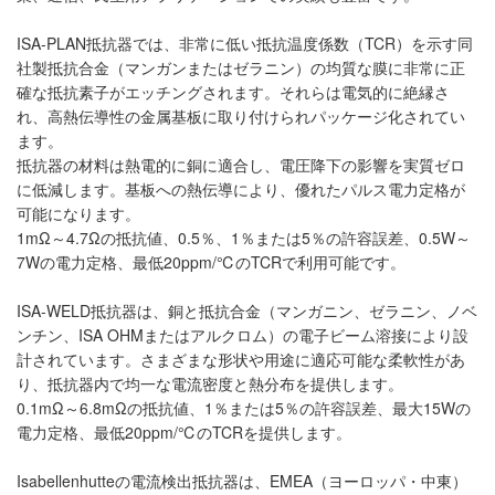
ISA-PLAN抵抗器では、非常に低い抵抗温度係数（TCR）を示す同
社製抵抗合金（マンガンまたはゼラニン）の均質な膜に非常に正
確な抵抗素子がエッチングされます。それらは電気的に絶縁さ
れ、高熱伝導性の金属基板に取り付けられパッケージ化されてい
ます。
抵抗器の材料は熱電的に銅に適合し、電圧降下の影響を実質ゼロ
に低減します。基板への熱伝導により、優れたパルス電力定格が
可能になります。
1mΩ～4.7Ωの抵抗値、0.5％、1％または5％の許容誤差、0.5W～
7Wの電力定格、最低20ppm/℃のTCRで利用可能です。
ISA-WELD抵抗器は、銅と抵抗合金（マンガニン、ゼラニン、ノベ
ンチン、ISA OHMまたはアルクロム）の電子ビーム溶接により設
計されています。さまざまな形状や用途に適応可能な柔軟性があ
り、抵抗器内で均一な電流密度と熱分布を提供します。
0.1mΩ～6.8mΩの抵抗値、1％または5％の許容誤差、最大15Wの
電力定格、最低20ppm/℃のTCRを提供します。
Isabellenhutteの電流検出抵抗器は、EMEA（ヨーロッパ・中東）