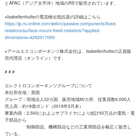
とAPAC（アジア太平洋）地域のRSで販売されています。
※Isabellenhutteの電流検出抵抗器の詳細はこちら
https://jp.rs-online.com/web/c/passive-components/fixed-
resistors/surface-mount-fixed-resistors/?applied-
dimensions=4292017059
※アールエスコンポーネンツ株式会社は、Isabellenhutteの正規販
売代理店（オンライン）です。
# # #
エレクトロコンポーネンツグループについて
本社所在地：英国
グループ：現地法人32カ国、販売地域80カ所、従業員数6,000人
売上高：約18億ポンド（2019年3月末）
事業内容：2,500におよぶサプライヤにより総計50万点の電気・電
子部品から
制御部品、機構部品などの工業用部品を幅広く販売し
ている。