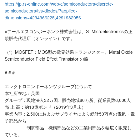
https://jp.rs-online.com/web/c/semiconductors/discrete-
semiconductors/tvs-diodes/?applied-
dimensions=4294966225,4291982056
※アールエスコンポーネンツ株式会社は、STMicroelectronicsの正
規販売代理店（オンライン）です。
（*）MOSFET：MOS型の電界効果トランジスター。Metal Oxide
Semiconductor Field Effect Transistor の略
# # #
エレクトロコンポーネンツグループについて
本社所在地：英国
グループ：現地法人32カ国、販売地域80カ所、従業員数6,000人
売 上 高：約18億ポンド（2019年3月末）
事業内容：2,500におよぶサプライヤにより総計50万点の電気・電
子部品から
制御部品、機構部品などの工業用部品を幅広く販売し
ている。