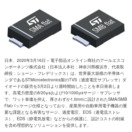
日本、2020年3月16日 – 電子部品オンライン商社のアールエスコ
ンポーネンツ株式会社（日本法人本社：神奈川県横浜市、代表取
締役：ショーン・フレデリックス）は、世界最大規模の半導体ベ
ンダであるSTMicroelectronics製のTVS（過渡電圧サプレッサ）ダ
イオードの販売を3月2日より適時開始したことを本日発表しま
す。高電力密度の8/20μsおよび10/1000μsサージ・サプレッサ
で、ワット単価を抑え、厚さわずか1.0mmに設計されたSMA/SMB
Flatパッケージ仕様となっており、産業用や自動車用電子機器の重
要な課題となる有害なサージ、過度電圧、EOS（過電流ストレ
ス）、EDS（静電気放電）などからの保護に、設計コストの削減
を含め理想的なソリューションを提供します。