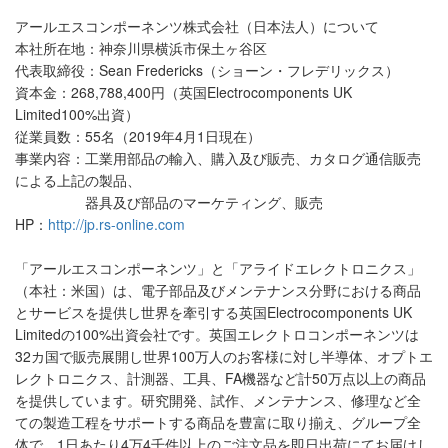
アールエスコンポーネンツ株式会社（日本法人）について
本社所在地：神奈川県横浜市保土ヶ谷区
代表取締役：Sean Fredericks（ショーン・フレデリックス）
資本金：268,788,400円（英国Electrocomponents UK
Limited100%出資）
従業員数：55名（2019年4月1日現在）
事業内容：工業用部品の輸入、購入及び販売、カタログ通信販売
による上記の製品、
器具及び部品のマーケティング、販売
HP：
http://jp.rs-online.com
「アールエスコンポーネンツ」と「アライドエレクトロニクス」
（本社：米国）は、電子部品及びメンテナンス分野における商品
とサービスを提供し世界を牽引する英国Electrocomponents UK
Limitedの100%出資会社です。英国エレクトロコンポーネンツは
32カ国で販売展開し世界100万人のお客様に対し半導体、オプトエ
レクトロニクス、計測器、工具、FA機器など計50万点以上の商品
を提供しています。研究開発、試作、メンテナンス、修理など全
ての製造工程をサポートする商品を豊富に取り揃え、グループ全
体で、1日あたり4万4千件以上のご注文品を即日出荷にてお届けし