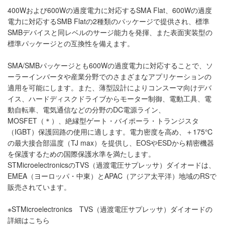
400Wおよび600Wの過度電力に対応するSMA Flat、600Wの過度
電力に対応するSMB Flatの2種類のパッケージで提供され、標準
SMBデバイスと同レベルのサージ能力を発揮、また表面実装型の
標準パッケージとの互換性を備えます。
SMA/SMBパッケージとも600Wの過度電力に対応することで、ソ
ーラーインバータや産業分野でのさまざまなアプリケーションの
適用を可能にします。また、薄型設計によりコンスーマ向けデバ
イス、ハードディスクドライブからモーター制御、電動工具、電
動自転車、電気通信などの分野のDC電源ライン、
MOSFET（＊）、絶縁型ゲート・バイポーラ・トランジスタ
（IGBT）保護回路の使用に適します。電力密度を高め、＋175℃
の最大接合部温度（TJ max）を提供し、EOSやESDから精密機器
を保護するための国際保護水準を満たします。
STMicroelectronicsのTVS（過渡電圧サプレッサ）ダイオードは、
EMEA（ヨーロッパ・中東）とAPAC（アジア太平洋）地域のRSで
販売されています。
※STMicroelectronics TVS（過渡電圧サプレッサ）ダイオードの
詳細はこちら