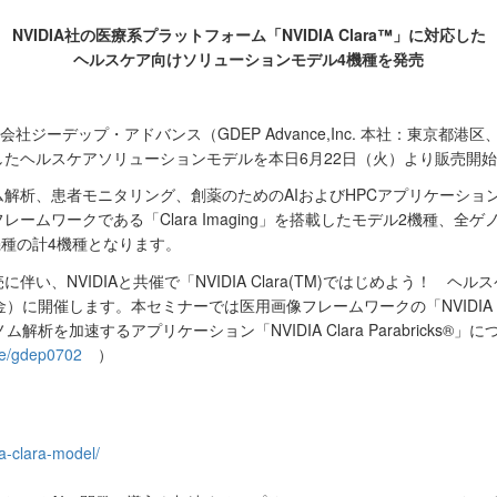
NVIDIA社の医療系プラットフォーム「NVIDIA Clara™」に対応した
ヘルスケア向けソリューションモデル4機種を発売
会社ジーデップ・アドバンス（GDEP Advance,Inc. 本社：東京都港
に対応したヘルスケアソリューションモデルを本日6月22日（火）より販売開
、ゲノム解析、患者モニタリング、創薬のためのAIおよびHPCアプリケーシ
ムワークである「Clara Imaging」を搭載したモデル2機種、全ゲ
デル2機種の計4機種となります。
い、NVIDIAと共催で「NVIDIA Clara(TM)ではじめよう！ ヘ
に開催します。本セミナーでは医用画像フレームワークの「NVIDIA Cla
析を加速するアプリケーション「NVIDIA Clara Parabricks®
m/e/gdep0702
）
ia-clara-model/