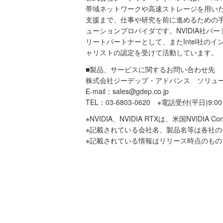
帯域ネットワークや高速ストレージを用い
支援まで、仕事や研究を前に進めるための手
ューションプロバイダです。NVIDIA社パートナー認定
リートパートナーとして、またIntel社のイ
ャリストの認定を受けて活動しています。
■製品、サービスに関するお問い合わせ先
株式会社ジーデップ・アドバンス ソリュ
E-mail：sales@gdep.co.jp
TEL：03-6803-0620 ※電話受付(平日)9:00
※NVIDIA、NVIDIA RTXは、米国NVID
※記載されている会社名、製品名等は各社
※記載されている情報はリリース時点のも