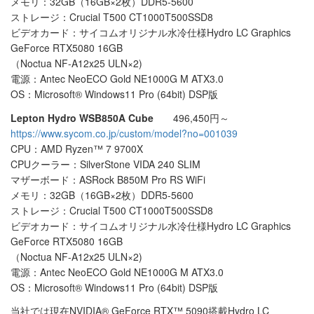
メモリ：32GB（16GB×2枚）DDR5-5600
ストレージ：Crucial T500 CT1000T500SSD8
ビデオカード：サイコムオリジナル水冷仕様Hydro LC Graphics
GeForce RTX5080 16GB
（Noctua NF-A12x25 ULN×2)
電源：Antec NeoECO Gold NE1000G M ATX3.0
OS：Microsoft® Windows11 Pro (64bit) DSP版
Lepton Hydro WSB850A Cube
496,450円～
https://www.sycom.co.jp/custom/model?no=001039
CPU：AMD Ryzen™ 7 9700X
CPUクーラー：SilverStone VIDA 240 SLIM
マザーボード：ASRock B850M Pro RS WiFi
メモリ：32GB（16GB×2枚）DDR5-5600
ストレージ：Crucial T500 CT1000T500SSD8
ビデオカード：サイコムオリジナル水冷仕様Hydro LC Graphics
GeForce RTX5080 16GB
（Noctua NF-A12x25 ULN×2)
電源：Antec NeoECO Gold NE1000G M ATX3.0
OS：Microsoft® Windows11 Pro (64bit) DSP版
当社では現在NVIDIA® GeForce RTX™ 5090搭載Hydro LC