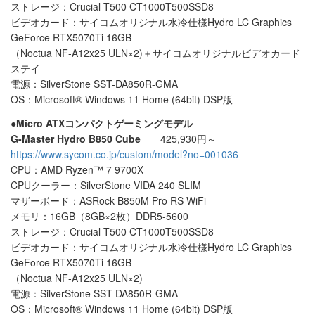
ストレージ：Crucial T500 CT1000T500SSD8
ビデオカード：サイコムオリジナル水冷仕様Hydro LC Graphics
GeForce RTX5070Ti 16GB
（Noctua NF-A12x25 ULN×2)＋サイコムオリジナルビデオカード
ステイ
電源：SilverStone SST-DA850R-GMA
OS：Microsoft® Windows 11 Home (64bit) DSP版
●Micro ATXコンパクトゲーミングモデル
G-Master Hydro B850 Cube
425,930円～
https://www.sycom.co.jp/custom/model?no=001036
CPU：AMD Ryzen™ 7 9700X
CPUクーラー：SilverStone VIDA 240 SLIM
マザーボード：ASRock B850M Pro RS WiFi
メモリ：16GB（8GB×2枚）DDR5-5600
ストレージ：Crucial T500 CT1000T500SSD8
ビデオカード：サイコムオリジナル水冷仕様Hydro LC Graphics
GeForce RTX5070Ti 16GB
（Noctua NF-A12x25 ULN×2)
電源：SilverStone SST-DA850R-GMA
OS：Microsoft® Windows 11 Home (64bit) DSP版