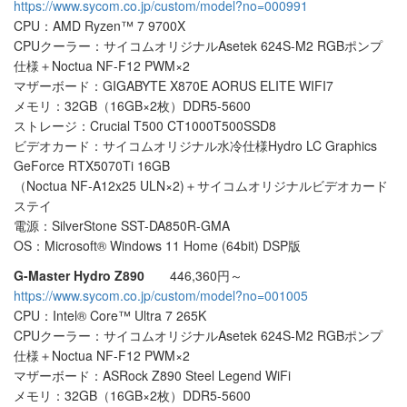
https://www.sycom.co.jp/custom/model?no=000991
CPU：AMD Ryzen™ 7 9700X
CPUクーラー：サイコムオリジナルAsetek 624S-M2 RGBポンプ
仕様＋Noctua NF-F12 PWM×2
マザーボード：GIGABYTE X870E AORUS ELITE WIFI7
メモリ：32GB（16GB×2枚）DDR5-5600
ストレージ：Crucial T500 CT1000T500SSD8
ビデオカード：サイコムオリジナル水冷仕様Hydro LC Graphics
GeForce RTX5070Ti 16GB
（Noctua NF-A12x25 ULN×2)＋サイコムオリジナルビデオカード
ステイ
電源：SilverStone SST-DA850R-GMA
OS：Microsoft® Windows 11 Home (64bit) DSP版
G-Master Hydro Z890
446,360円～
https://www.sycom.co.jp/custom/model?no=001005
CPU：Intel® Core™ Ultra 7 265K
CPUクーラー：サイコムオリジナルAsetek 624S-M2 RGBポンプ
仕様＋Noctua NF-F12 PWM×2
マザーボード：ASRock Z890 Steel Legend WiFi
メモリ：32GB（16GB×2枚）DDR5-5600