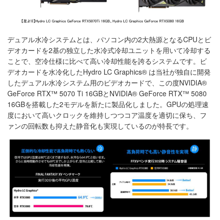
デュアル水冷システムとは、パソコン内の2大熱源となるCPUとビ
デオカードを2基の独立した水冷式冷却ユニットを用いて冷却する
ことで、空冷仕様に比べて高い冷却性能を誇るシステムです。ビ
デオカードを水冷化したHydro LC Graphics® は当社が独自に開発
したデュアル水冷システム用のビデオカードで、この度NVIDIA®
GeForce RTX™ 5070 Ti 16GBとNVIDIA® GeForce RTX™ 5080
16GBを搭載した2モデルを新たに製品化しました。GPUの処理速
度において高いクロックを維持しつつコア温度を適切に保ち、フ
ァンの回転数も抑えた静音化も実現しているのが特長です。