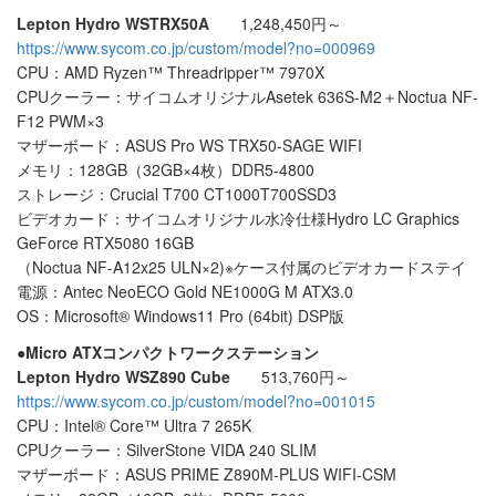
Lepton Hydro WSTRX50A
1,248,450円～
https://www.sycom.co.jp/custom/model?no=000969
CPU：AMD Ryzen™ Threadripper™ 7970X
CPUクーラー：サイコムオリジナルAsetek 636S-M2＋Noctua NF-
F12 PWM×3
マザーボード：ASUS Pro WS TRX50-SAGE WIFI
メモリ：128GB（32GB×4枚）DDR5-4800
ストレージ：Crucial T700 CT1000T700SSD3
ビデオカード：サイコムオリジナル水冷仕様Hydro LC Graphics
GeForce RTX5080 16GB
（Noctua NF-A12x25 ULN×2)※ケース付属のビデオカードステイ
電源：Antec NeoECO Gold NE1000G M ATX3.0
OS：Microsoft® Windows11 Pro (64bit) DSP版
●Micro ATXコンパクトワークステーション
Lepton Hydro WSZ890 Cube
513,760円～
https://www.sycom.co.jp/custom/model?no=001015
CPU：Intel® Core™ Ultra 7 265K
CPUクーラー：SilverStone VIDA 240 SLIM
マザーボード：ASUS PRIME Z890M-PLUS WIFI-CSM